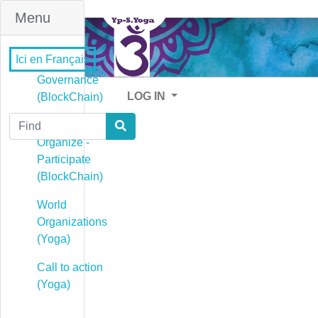
Menu
Ici en Français
Governance
LOG IN
(BlockChain)
Find
Governance -
Organize -
Participate
(BlockChain)
World
Organizations
(Yoga)
Call to action
(Yoga)