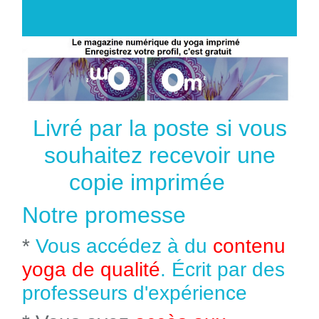
Livré par la poste si vous
souhaitez recevoir une
copie imprimée
Notre promesse
*
Vous accédez à du
contenu
yoga de qualité
. Écrit par des
professeurs d'expérience