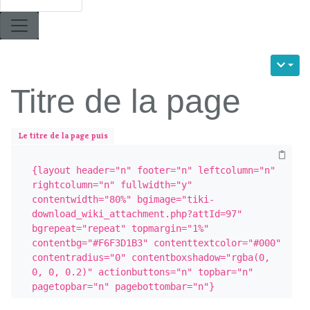
Titre de la page
Le titre de la page puis
{layout header="n" footer="n" leftcolumn="n" 
rightcolumn="n" fullwidth="y" 
contentwidth="80%" bgimage="tiki-
download_wiki_attachment.php?attId=97" 
bgrepeat="repeat" topmargin="1%" 
contentbg="#F6F3D1B3" contenttextcolor="#000" 
contentradius="0" contentboxshadow="rgba(0, 
0, 0, 0.2)" actionbuttons="n" topbar="n" 
pagetopbar="n" pagebottombar="n"}