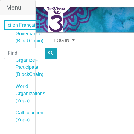
Menu
Ici en Français
Governance
LOG IN
(BlockChain)
Find
Governance -
Organize -
Participate
(BlockChain)
World
Organizations
(Yoga)
Call to action
(Yoga)