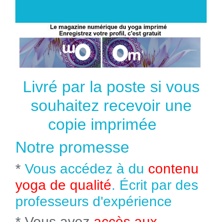
Livré par la poste si vous
souhaitez recevoir une
copie imprimée
Notre promesse
*
Vous accédez à du
contenu
yoga de qualité
. Écrit par des
professeurs d'expérience
* Vous avez
accès aux