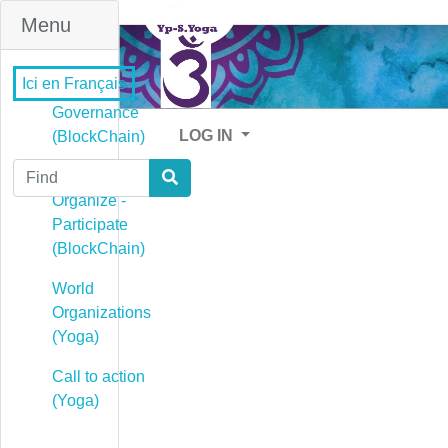
Menu
Ici en Français
Governance
LOG IN
(BlockChain)
Find
Governance -
Organize -
Participate
(BlockChain)
World
Organizations
(Yoga)
Call to action
(Yoga)