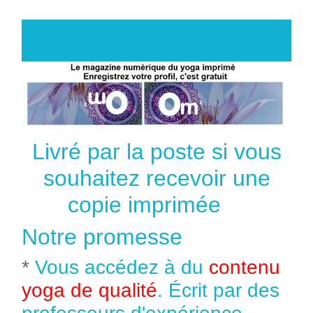
Livré par la poste si vous
souhaitez recevoir une
copie imprimée
Notre promesse
*
Vous accédez à du
contenu
yoga de qualité
. Écrit par des