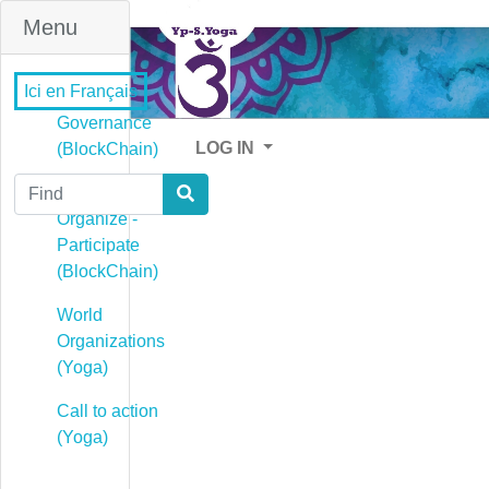
Menu
Ici en Français
Governance
LOG IN
(BlockChain)
Find
Governance -
Organize -
Participate
(BlockChain)
World
Organizations
(Yoga)
Call to action
(Yoga)