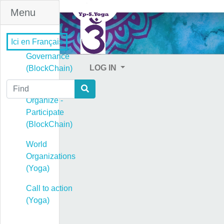
Menu
Ici en Français
Governance
LOG IN
(BlockChain)
Find
Governance -
Organize -
Participate
(BlockChain)
World
Organizations
(Yoga)
Call to action
(Yoga)