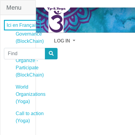
Menu
Ici en Français
Governance
LOG IN
(BlockChain)
Find
Governance -
Organize -
Participate
(BlockChain)
World
Organizations
(Yoga)
Call to action
(Yoga)