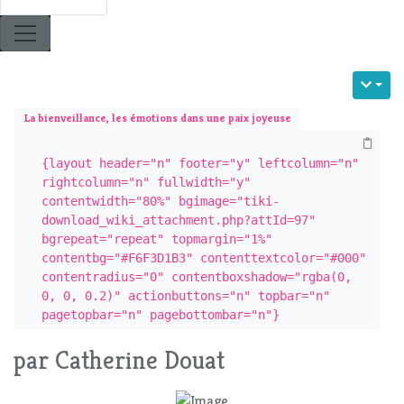
La bienveillance, les émotions dans une paix joyeuse
{layout header="n" footer="y" leftcolumn="n" 
rightcolumn="n" fullwidth="y" 
contentwidth="80%" bgimage="tiki-
download_wiki_attachment.php?attId=97" 
bgrepeat="repeat" topmargin="1%" 
contentbg="#F6F3D1B3" contenttextcolor="#000" 
contentradius="0" contentboxshadow="rgba(0, 
0, 0, 0.2)" actionbuttons="n" topbar="n" 
pagetopbar="n" pagebottombar="n"}
par Catherine Douat