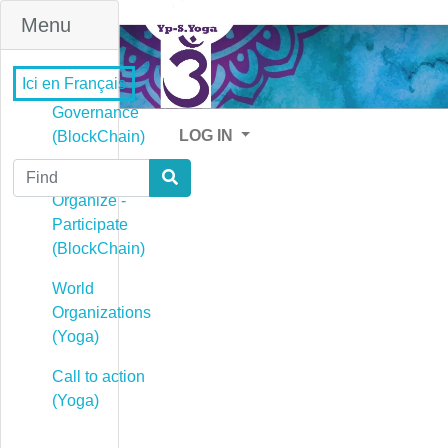
Menu
Ici en Français
Governance
LOG IN
(BlockChain)
Find
Governance -
Organize -
Participate
(BlockChain)
World
Organizations
(Yoga)
Call to action
(Yoga)