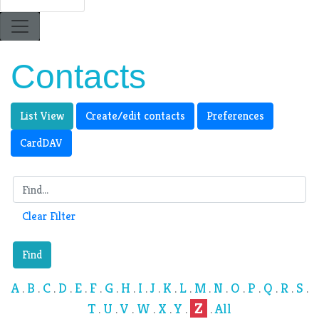
Contacts
List View
Create/edit contacts
Preferences
CardDAV
Clear Filter
Find
A
B
C
D
E
F
G
H
I
J
K
L
M
N
O
P
Q
R
S
.
.
.
.
.
.
.
.
.
.
.
.
.
.
.
.
.
.
.
Z
T
U
V
W
X
Y
All
.
.
.
.
.
.
.