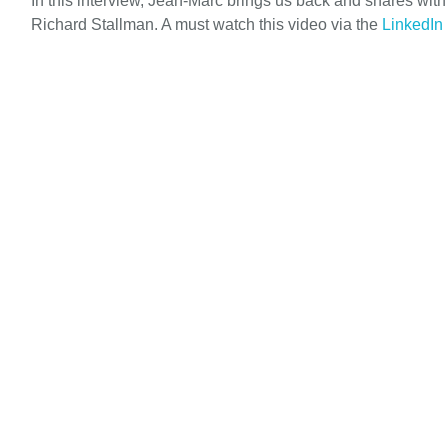
In this interview, Jean-Marc brings us back and shares wit
Richard Stallman. A must watch this video via the
LinkedIn 