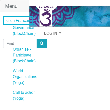
Menu
Ici en Français
Governance
LOG IN
(BlockChain)
Find
Governance -
Organize -
Participate
(BlockChain)
World
Organizations
(Yoga)
Call to action
(Yoga)