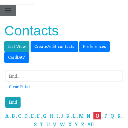
Contacts
List View
Create/edit contacts
Preferences
CardDAV
Clear Filter
Find
O
A
B
C
D
E
F
G
H
I
J
K
L
M
N
P
Q
R
.
.
.
.
.
.
.
.
.
.
.
.
.
.
.
.
.
.
S
T
U
V
W
X
Y
Z
All
.
.
.
.
.
.
.
.